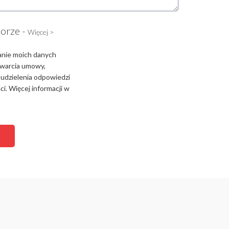
torze -
Więcej >
anie moich danych
zawarcia umowy,
 udzielenia odpowiedzi
i. Więcej informacji w