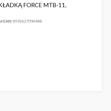
KŁADKĄ FORCE MTB-11,
d EAN:
8592627096488