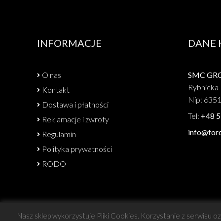
INFORMACJE
DANE
O nas
SMC GROU
Rybnicka 
Kontakt
Nip: 635
Dostawa i płatności
Tel:
+48 5
Reklamacje i zwroty
info@forc
Regulamin
Polityka prywatności
RODO
Nasz sklep wykorzystuje Pliki Cookies. Korzystanie z serwisu o