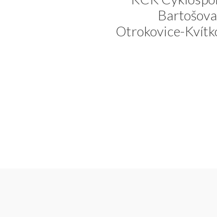
Bartošova
Otrokovice-Kvítk