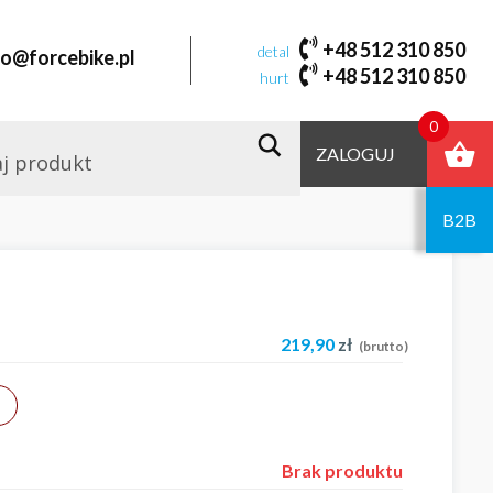
+48 512 310 850
detal
fo@forcebike.pl
+48 512 310 850
hurt
0
ZALOGUJ
B2B
219,90
zł
(brutto)
Brak produktu