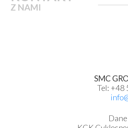
Z NAMI
SMC GROU
Tel: +48
info
Dane 
KCK Cyklospor