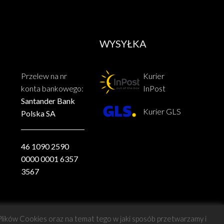
WYSYŁKA
Przelew na nr
Kurier
konta bankowego:
InPost
Santander Bank
Kurier GLS
Polska SA
46 1090 2590
0000 0001 6357
3567
 Plików Cookies oraz na temat tego w jaki sposób przetwarzamy i