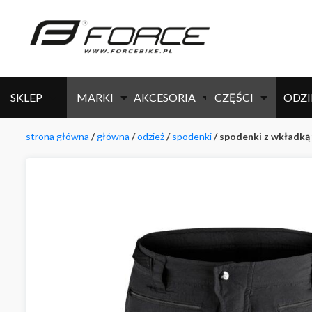
SKLEP
MARKI
AKCESORIA
CZĘŚCI
ODZI
strona główna
/
główna
/
odzież
/
spodenki
/ spodenki z wkładką 