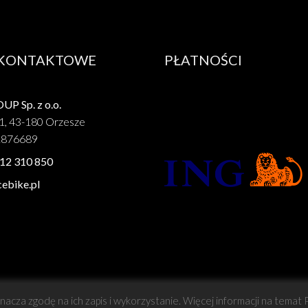
 KONTAKTOWE
PŁATNOŚCI
P Sp. z o.o.
1, 43-180 Orzesze
1876689
12 310 850
ebike.pl
znacza zgodę na ich zapis i wykorzystanie. Więcej informacji na temat