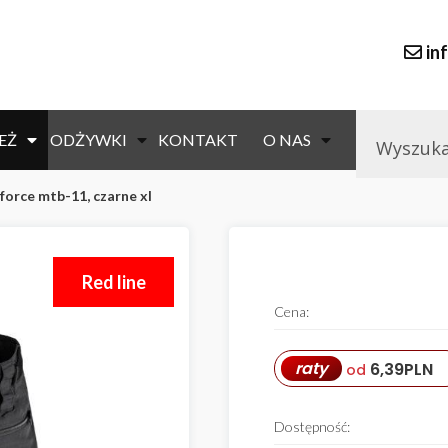
in
EŻ
ODŻYWKI
KONTAKT
O NAS
force mtb-11, czarne xl
Red line
Cena:
raty
6,39
PLN
od
Dostępność: