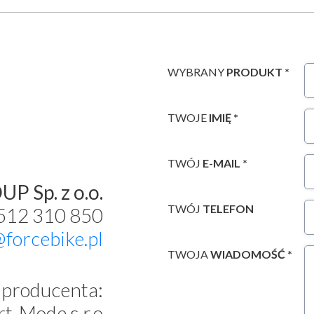
WYBRANY
PRODUKT *
TWOJE
IMIĘ *
TWÓJ
E-MAIL *
P Sp. z o.o.
TWÓJ
TELEFON
 512 310 850
@forcebike.pl
TWOJA
WIADOMOŚĆ *
producenta:
t-Mode s.r.o