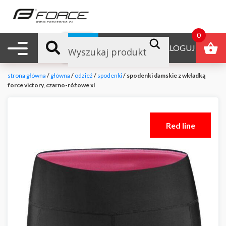
0
Nawigacja mobilna
B2B
ZALOGUJ
strona główna
/
główna
/
odzież
/
spodenki
/ spodenki damskie z wkładką
force victory, czarno-różowe xl
Red line