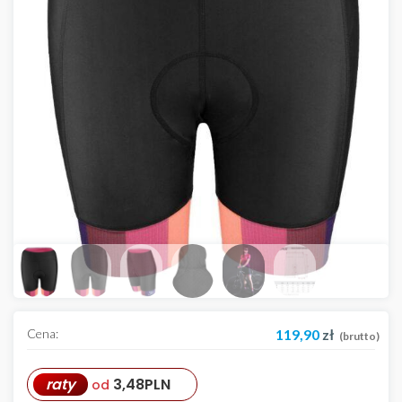
Cena:
119,90
zł
(brutto)
raty
3,48
PLN
od