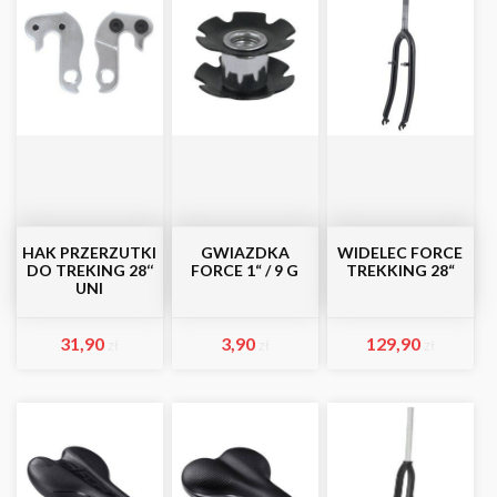
HAK PRZERZUTKI
GWIAZDKA
WIDELEC FORCE
DO TREKING 28‘‘
FORCE 1“ / 9 G
TREKKING 28“
UNI
31,90
3,90
129,90
zł
zł
zł