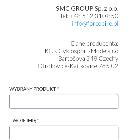
SMC GROUP Sp. z o.o.
Tel: +48 512 310 850
info@forcebike.pl
Dane producenta:
KCK Cyklosport-Mode s.r.o
Bartošova 348 Czechy
Otrokovice-Kvítkovice 765 02
WYBRANY
PRODUKT *
TWOJE
IMIĘ *