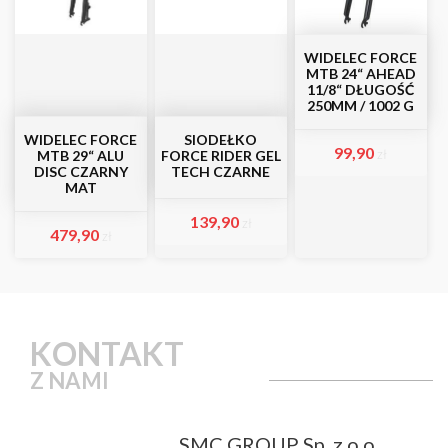
WIDELEC FORCE
MTB 24“ AHEAD
11/8“ DŁUGOŚĆ
250MM / 1002 G
WIDELEC FORCE
SIODEŁKO
99,90
zł
MTB 29“ ALU
FORCE RIDER GEL
DISC CZARNY
TECH CZARNE
MAT
139,90
zł
479,90
zł
KONTAKT
Z NAMI
SMC GROUP Sp. z o.o.