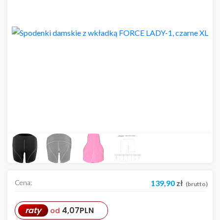
Cena:
139,90
zł
(brutto)
raty
4,07
PLN
od