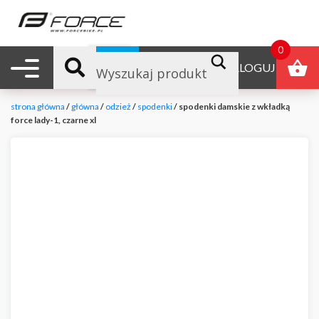
0
Nawigacja mobilna
B2B
ZALOGUJ
strona główna
/
główna
/
odzież
/
spodenki
/ spodenki damskie z wkładką
force lady-1, czarne xl
null