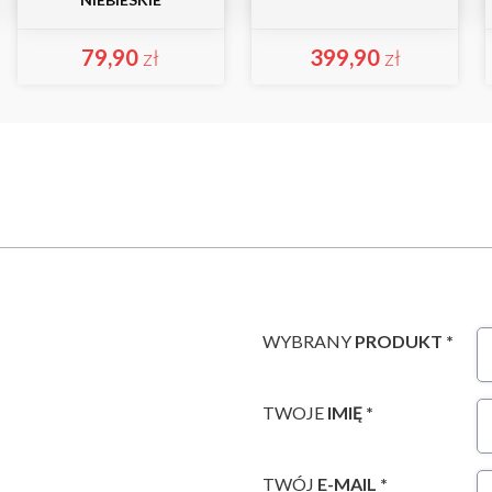
79,90
zł
399,90
zł
WYBRANY
PRODUKT *
TWOJE
IMIĘ *
TWÓJ
E-MAIL *