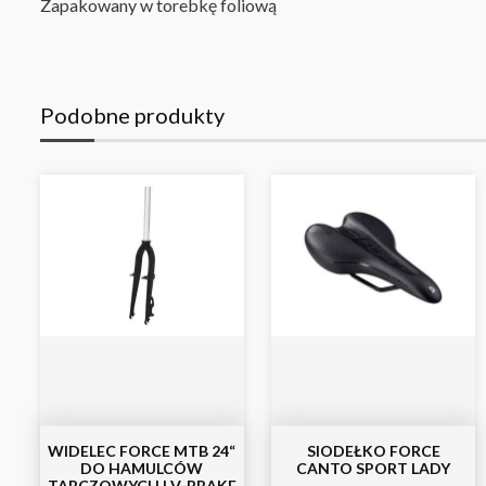
Zapakowany w torebkę foliową
Podobne produkty
WIDELEC FORCE MTB 24“
SIODEŁKO FORCE
DO HAMULCÓW
CANTO SPORT LADY
TARCZOWYCH I V-BRAKE