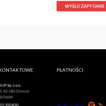
 KONTAKTOWE
PŁATNOŚCI
P Sp. z o.o.
1, 43-180 Orzesze
1876689
12 310 850