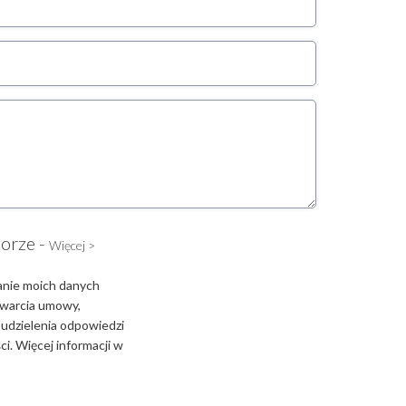
torze -
Więcej >
anie moich danych
zawarcia umowy,
 udzielenia odpowiedzi
i. Więcej informacji w