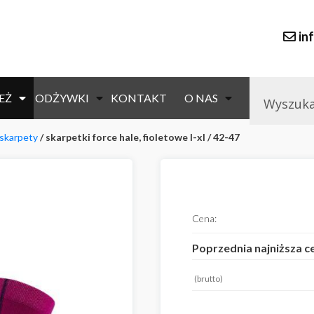
in
EŻ
ODŻYWKI
KONTAKT
O NAS
skarpety
/ skarpetki force hale, fioletowe l-xl / 42-47
null
Cena:
Poprzednia najniższa c
(brutto)