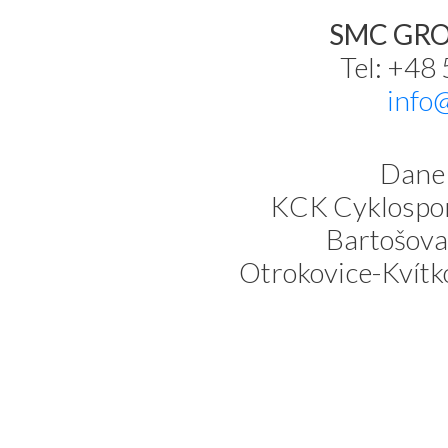
SMC GROU
Tel: +48
info
Dane 
KCK Cyklospor
Bartošova
Otrokovice-Kvítk