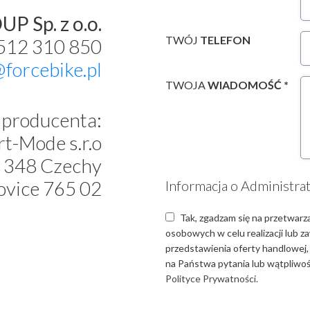
P Sp. z o.o.
TWÓJ
TELEFON
 512 310 850
@forcebike.pl
TWOJA
WIADOMOŚĆ *
producenta:
t-Mode s.r.o
 348 Czechy
ovice 765 02
Informacja o Administra
Tak, zgadzam się na przetwarz
osobowych w celu realizacji lub 
przedstawienia oferty handlowej,
na Państwa pytania lub wątpliwośc
Polityce Prywatności.