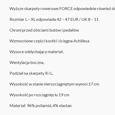
Wyższe skarpety rowerowe FORCE odpowiednie również do
Rozmiar L – XL odpowiada 42 – 47 EUR / UK 8 – 11
Chroni przed obiciami butów i pedałów
Wzmocnione części kostki i ścięgna Achillesa
Wysoce oddychający materiał,
Wentylacja boczna,
Podział na skarpety R i L,
Wysokość w stanie nierozciągniętym wynosi 17 cm
Wysokość po rozciągnięciu 19 cm
Materiał: 96% poliamid, 4% elastan