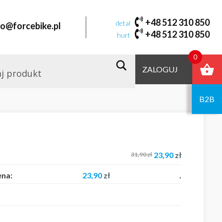
+48 512 310 850
detal
fo@forcebike.pl
+48 512 310 850
hurt
0
ZALOGUJ
B2B
23,90
zł
31,90
zł
ena:
23,90
zł
.