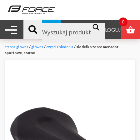
0
Nawigacja mobilna
B2B
ZALOGUJ
strona główna
/
główna
/
części
/
siodełka
/ siodełko force menador
sportowe, czarne