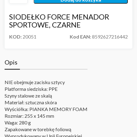
SIODEŁKO FORCE MENADOR
SPORTOWE, CZARNE
KOD:
20051
Kod EAN:
8592627216442
Opis
NIE obejmuje zacisku sztycy
Platforma siedziska: PPE
Szyny stalowe ze skalą
Materiał: sztuczna skóra
Wyściółka: PIANKA MEMORY FOAM
Rozmiar: 255 x 145 mm
Waga: 280 g
Zapakowane w torebkę foliową
Wyprodukowany w Unii Europejskiej