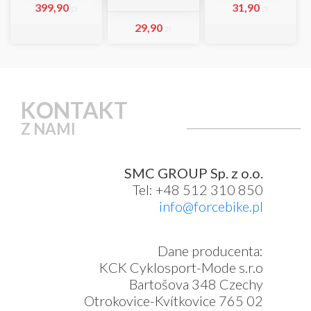
399,90
31,90
zł
zł
29,90
zł
KONTAKT
Z NAMI
SMC GROUP Sp. z o.o.
Tel: +48 512 310 850
info@forcebike.pl
Dane producenta:
KCK Cyklosport-Mode s.r.o
Bartošova 348 Czechy
Otrokovice-Kvítkovice 765 02