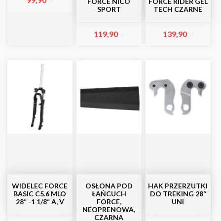
zł
FORCE NICO
FORCE RIDER GEL
SPORT
TECH CZARNE
119,90
139,90
zł
zł
WIDELEC FORCE
OSŁONA POD
HAK PRZERZUTKI
BASIC C5.6 MLO
ŁAŃCUCH
DO TREKING 28‘‘
28“ -1 1/8“ A, V
FORCE,
UNI
NEOPRENOWA,
CZARNA