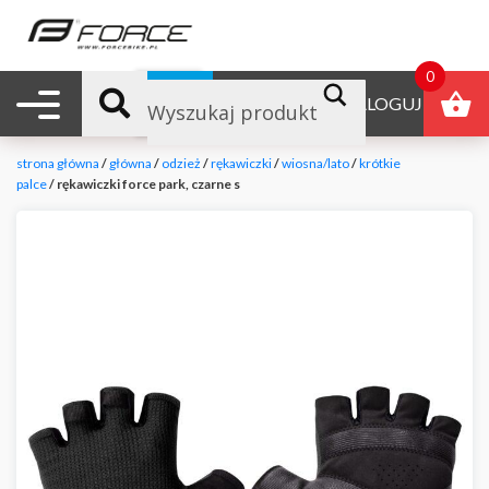
0
Nawigacja mobilna
B2B
ZALOGUJ
strona główna
/
główna
/
odzież
/
rękawiczki
/
wiosna/lato
/
krótkie
palce
/ rękawiczki force park, czarne s