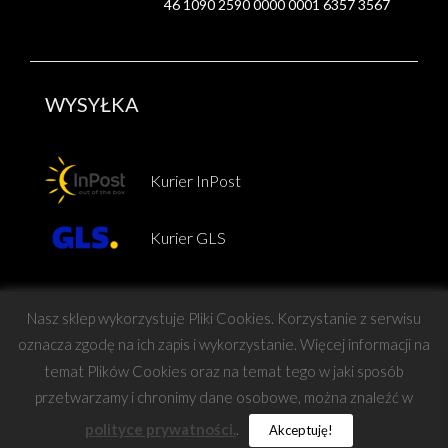
46 1090 2590 0000 0001 6357 3567
WYSYŁKA
Kurier InPost
Kurier GLS
Nasz sklep wykorzystuje Pliki Cookies. Korzystanie z serwisu
oznacza zgodę na ich zapis i wykorzystanie. Więcej informacji na
temat Plików Cookies oraz na temat tego w jaki sposób
Copyright © Force
przetwarzamy i chronimy dane osobowe, można znaleźć w
polityce prywatności.
.
Akceptuję!
projekt i wykonanie:
Barteo
|
Mastafu Design