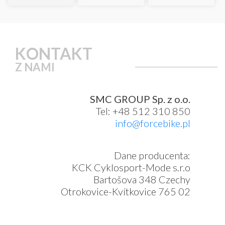
KONTAKT
Z NAMI
SMC GROUP Sp. z o.o.
Tel: +48 512 310 850
info@forcebike.pl
Dane producenta:
KCK Cyklosport-Mode s.r.o
Bartošova 348 Czechy
Otrokovice-Kvítkovice 765 02