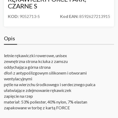
CZARNE S
KOD:
9052713-S
Kod EAN:
8592627213915
Opis
letnie rękawiczki rowerowe, unisex
zewnętrzna strona kciuka z zamszu
oddychająca górna strona
dłoń z antypoślizgowym silikonem i otworami
wentylacyjnymi
pętle na wierzchu środkowego i serdecznego palca
ułatwiające zdejmowanie rękawiczek
zapięcie na rzep
materiał: 53% poliester, 40% nylon, 7% elastan
zapakowane w torbę z kartą FORCE