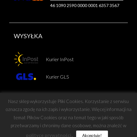
46 1090 2590 0000 0001 6357 3567
WYSYŁKA
Kurier InPost
Kurier GLS
Nasz sklep wykorzystuje Pliki Cookies. Korzystanie z serwisu
oznacza zgodę na ich zapis i wykorzystanie. Więcej informacji na
temat Plików Cookies oraz na temat tego w jaki sposób
Copyright © Force
przetwarzamy i chronimy dane osobowe, można znaleźć w
polityce prywatności.
.
Akceptuję!