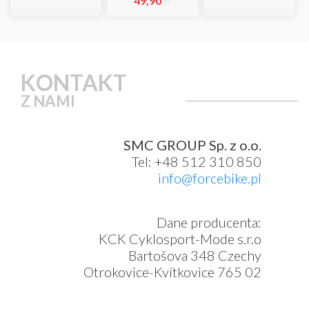
49,90
zł
KONTAKT
Z NAMI
SMC GROUP Sp. z o.o.
Tel: +48 512 310 850
info@forcebike.pl
Dane producenta:
KCK Cyklosport-Mode s.r.o
Bartošova 348 Czechy
Otrokovice-Kvítkovice 765 02