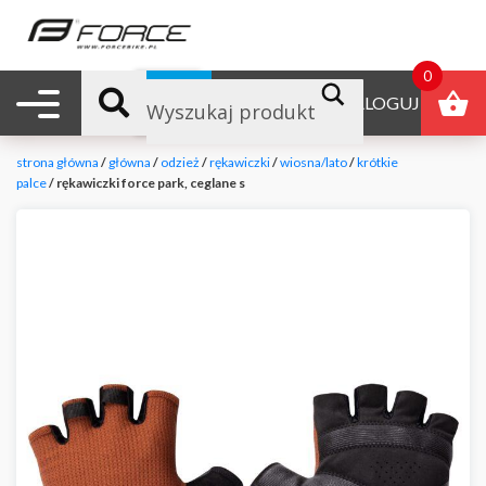
0
Nawigacja mobilna
B2B
ZALOGUJ
strona główna
/
główna
/
odzież
/
rękawiczki
/
wiosna/lato
/
krótkie
palce
/ rękawiczki force park, ceglane s