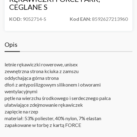
CEGLANE S
KOD:
9052714-S
Kod EAN:
8592627213960
Opis
letnie rękawiczki rowerowe, unisex
zewnętrzna strona kciuka z zamszu
oddychająca górna strona
dłoń z antypoślizgowym silikonem i otworami
wentylacyjnymi
pętle na wierzchu środkowego i serdecznego palca
ułatwiające zdejmowanie rękawiczek
zapięcie na rzep
materiał: 53% poliester, 40% nylon, 7% elastan
zapakowane w torbę z kartą FORCE