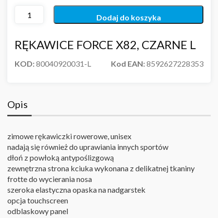
Dodaj do koszyka
RĘKAWICE FORCE X82, CZARNE L
KOD:
80040920031-L
Kod EAN:
8592627228353
Opis
zimowe rękawiczki rowerowe, unisex
nadają się również do uprawiania innych sportów
dłoń z powłoką antypoślizgową
zewnętrzna strona kciuka wykonana z delikatnej tkaniny
frotte do wycierania nosa
szeroka elastyczna opaska na nadgarstek
opcja touchscreen
odblaskowy panel