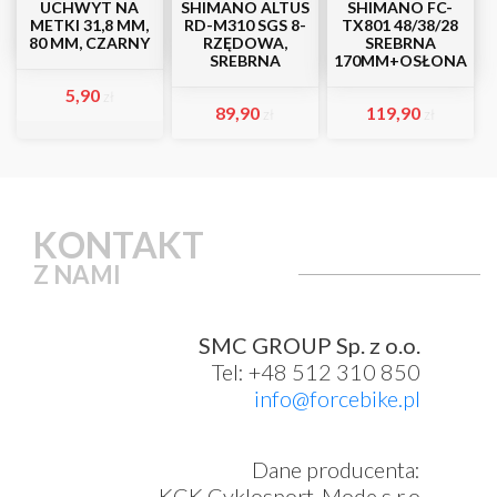
UCHWYT NA
SHIMANO ALTUS
SHIMANO FC-
METKI 31,8 MM,
RD-M310 SGS 8-
TX801 48/38/28
80 MM, CZARNY
RZĘDOWA,
SREBRNA
SREBRNA
170MM+OSŁONA
5,90
zł
89,90
119,90
zł
zł
KONTAKT
Z NAMI
SMC GROUP Sp. z o.o.
Tel: +48 512 310 850
info@forcebike.pl
Dane producenta:
KCK Cyklosport-Mode s.r.o