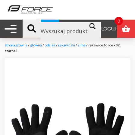
0
Nawigacja mobilna
B2B
ZALOGUJ
strona główna
/
główna
/
odzież
/
rękawiczki
/
zima
/ rękawice force x82,
czarne l