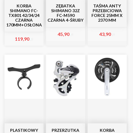
KORBA
ZĘBATKA
TAŚMA ANTY
SHIMANO FC-
SHIMANO 32Z
PRZEBICIOWA
TX801 42/34/24
FC-M590
FORCE 25MM X
CZARNA
CZARNA 4-ŚRUBY
2370 MM
170MM+OSŁONA
45,90
43,90
zł
zł
119,90
zł
PLASTIKOWY
PRZERZUTKA
KORBA