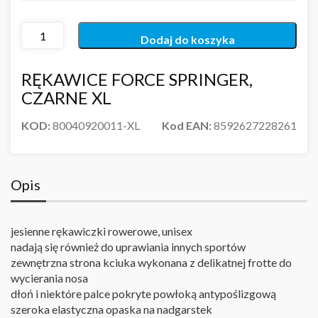
Dodaj do koszyka
RĘKAWICE FORCE SPRINGER,
CZARNE XL
KOD:
80040920011-XL
Kod EAN:
8592627228261
Opis
jesienne rękawiczki rowerowe, unisex
nadają się również do uprawiania innych sportów
zewnętrzna strona kciuka wykonana z delikatnej frotte do
wycierania nosa
dłoń i niektóre palce pokryte powłoką antypoślizgową
szeroka elastyczna opaska na nadgarstek