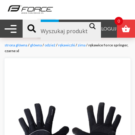
0
Nawigacja mobilna
B2B
ZALOGUJ
strona główna
/
główna
/
odzież
/
rękawiczki
/
zima
/ rękawice force springer,
czarne xl