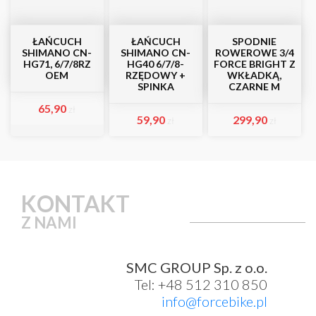
ŁAŃCUCH
ŁAŃCUCH
SPODNIE
SHIMANO CN-
SHIMANO CN-
ROWEROWE 3/4
HG71, 6/7/8RZ
HG40 6/7/8-
FORCE BRIGHT Z
OEM
RZĘDOWY +
WKŁADKĄ,
SPINKA
CZARNE M
65,90
zł
59,90
299,90
zł
zł
KONTAKT
Z NAMI
SMC GROUP Sp. z o.o.
Tel: +48 512 310 850
info@forcebike.pl