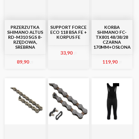
PRZERZUTKA
SUPPORT FORCE
KORBA
SHIMANO ALTUS
ECO 118 BSA FE +
SHIMANO FC-
RD-M310 SGS 8-
KORPUS FE
TX801 48/38/28
RZĘDOWA,
CZARNA
SREBRNA
170MM+OSŁONA
33,90
zł
89,90
119,90
zł
zł