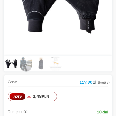
Cena:
119,90
zł
(brutto)
raty
3,48
PLN
od
Dostępność:
10 dni