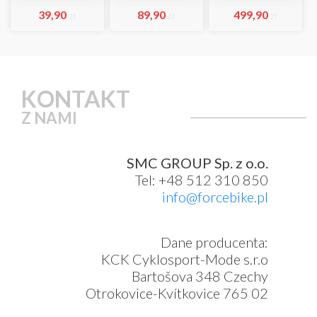
39,90
89,90
499,90
zł
zł
zł
KONTAKT
Z NAMI
SMC GROUP Sp. z o.o.
Tel: +48 512 310 850
info@forcebike.pl
Dane producenta:
KCK Cyklosport-Mode s.r.o
Bartošova 348 Czechy
Otrokovice-Kvítkovice 765 02