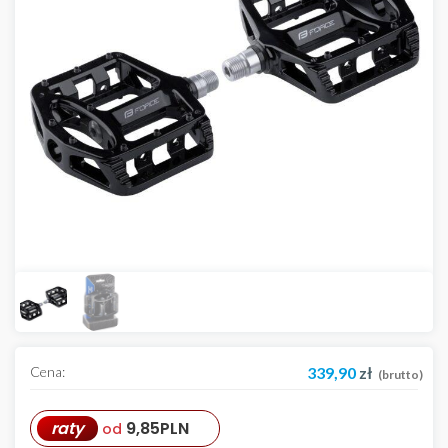
Cena:
339,90
zł
(brutto)
raty
9,85
PLN
od