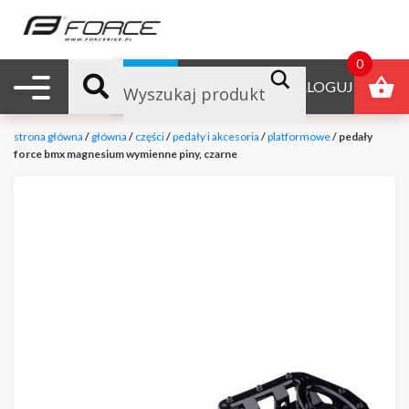
0
Nawigacja mobilna
B2B
ZALOGUJ
strona główna
/
główna
/
części
/
pedały i akcesoria
/
platformowe
/ pedały
force bmx magnesium wymienne piny, czarne
null