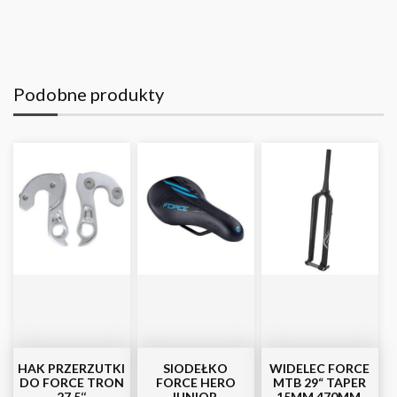
Podobne produkty
HAK PRZERZUTKI
SIODEŁKO
WIDELEC FORCE
DO FORCE TRON
FORCE HERO
MTB 29“ TAPER
27,5‘‘
JUNIOR,
15MM 470MM,