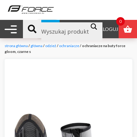
0
Nawigacja mobilna
B2B
ZALOGUJ
strona główna
/
główna
/
odzież
/
ochraniacze
/ ochraniacze na buty force
gloom, czarne s
null