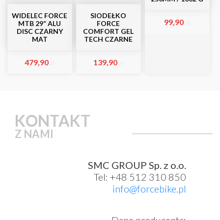
WIDELEC FORCE
SIODEŁKO
99,90
zł
MTB 29“ ALU
FORCE
DISC CZARNY
COMFORT GEL
MAT
TECH CZARNE
479,90
139,90
zł
zł
KONTAKT
Z NAMI
SMC GROUP Sp. z o.o.
Tel: +48 512 310 850
info@forcebike.pl