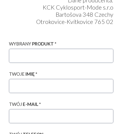
Dane producenta:
KCK Cyklosport-Mode s.r.o
Bartošova 348 Czechy
Otrokovice-Kvítkovice 765 02
WYBRANY
PRODUKT *
TWOJE
IMIĘ *
TWÓJ
E-MAIL *