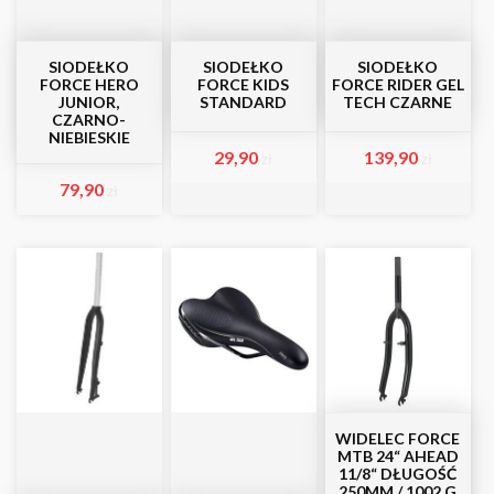
SIODEŁKO
SIODEŁKO
SIODEŁKO
FORCE HERO
FORCE KIDS
FORCE RIDER GEL
JUNIOR,
STANDARD
TECH CZARNE
CZARNO-
NIEBIESKIE
29,90
139,90
zł
zł
79,90
zł
WIDELEC FORCE
MTB 24“ AHEAD
11/8“ DŁUGOŚĆ
250MM / 1002 G