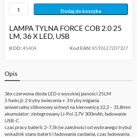
Dodaj do koszyka
LAMPA TYLNA FORCE COB 2.0 25
LM, 36 X LED, USB
KOD:
45404
Kod EAN:
8592627207327
Opis
36x czerwona dioda LED o wysokiej jasności 25LM
5 funkcji: 2 tryby świecenia + 3 tryby migania
uniwersalny silikonowy uchwyt na kierownicę 22,2 – 31,8mm
akumulator: zintegrowany Li-Pol 3,7V 300mAh, ładowanie
USB-C
czas pracy baterii: 2-7,5h (w zależności od wybranego trybu)
wskaźnik stanu baterii i ładowania zasilania, czas ładowania: