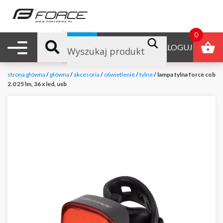
0
Nawigacja mobilna
B2B
ZALOGUJ
strona główna
/
główna
/
akcesoria
/
oświetlenie
/
tylne
/ lampa tylna force cob
2.0 25 lm, 36 x led, usb