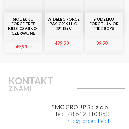
SIODEŁKO
WIDELEC FORCE
SIODEŁKO
FORCE FREE
BASIC X.9 HLO
FORCE JUNIOR
KIDS, CZARNO-
29“, D+V
FREE BOYS
CZERWONE
499,90
39,90
zł
zł
49,90
zł
KONTAKT
Z NAMI
SMC GROUP Sp. z o.o.
Tel: +48 512 310 850
info@forcebike.pl