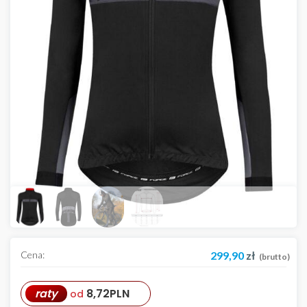
Cena:
299,90
zł
(brutto)
raty
8,72
PLN
od