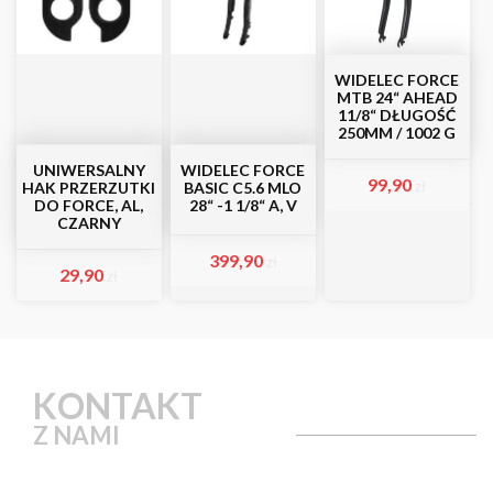
WIDELEC FORCE
MTB 24“ AHEAD
11/8“ DŁUGOŚĆ
250MM / 1002 G
UNIWERSALNY
WIDELEC FORCE
99,90
zł
HAK PRZERZUTKI
BASIC C5.6 MLO
DO FORCE, AL,
28“ -1 1/8“ A, V
CZARNY
399,90
zł
29,90
zł
KONTAKT
Z NAMI