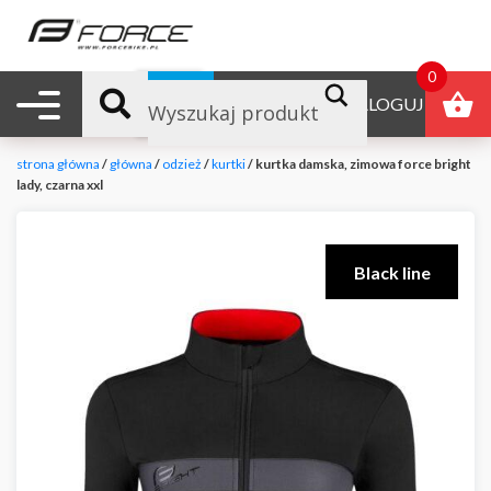
0
Nawigacja mobilna
B2B
ZALOGUJ
strona główna
/
główna
/
odzież
/
kurtki
/ kurtka damska, zimowa force bright
lady, czarna xxl
Black line