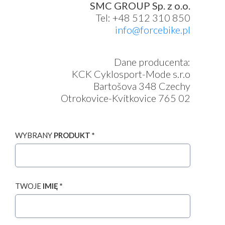
SMC GROUP Sp. z o.o.
Tel: +48 512 310 850
info@forcebike.pl
Dane producenta:
KCK Cyklosport-Mode s.r.o
Bartošova 348 Czechy
Otrokovice-Kvítkovice 765 02
WYBRANY
PRODUKT *
TWOJE
IMIĘ *