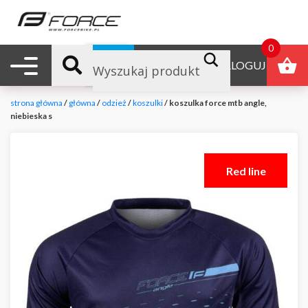
0
Nawigacja mobilna
B2B
ZALOGUJ
strona główna
/
główna
/
odzież
/
koszulki
/ koszulka force mtb angle,
niebieska s
Red line