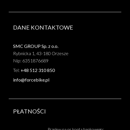
DANE KONTAKTOWE
SMC GROUP Sp. z o.o.
Rybnicka 1, 43-180 Orzesze
Nip: 6351876689
Tel:
+48 512 310 850
info@forcebike.pl
PŁATNOŚCI
Przelew na nr konta bankowego: