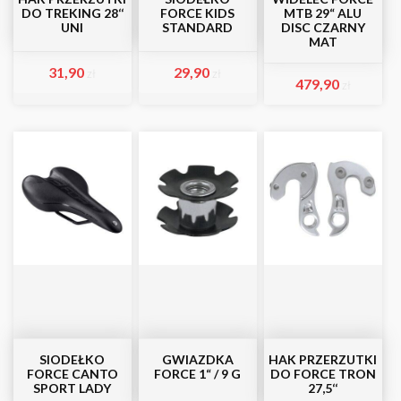
DO TREKING 28‘‘
FORCE KIDS
MTB 29“ ALU
UNI
STANDARD
DISC CZARNY
MAT
31,90
29,90
zł
zł
479,90
zł
SIODEŁKO
GWIAZDKA
HAK PRZERZUTKI
FORCE CANTO
FORCE 1“ / 9 G
DO FORCE TRON
SPORT LADY
27,5‘‘