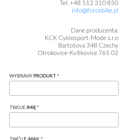
Tel: +48 512 310 850
info@forcebike.pl
Dane producenta:
KCK Cyklosport-Mode s.r.o
Bartošova 348 Czechy
Otrokovice-Kvítkovice 765 02
WYBRANY
PRODUKT *
TWOJE
IMIĘ *
TWÓJ
E-MAIL *