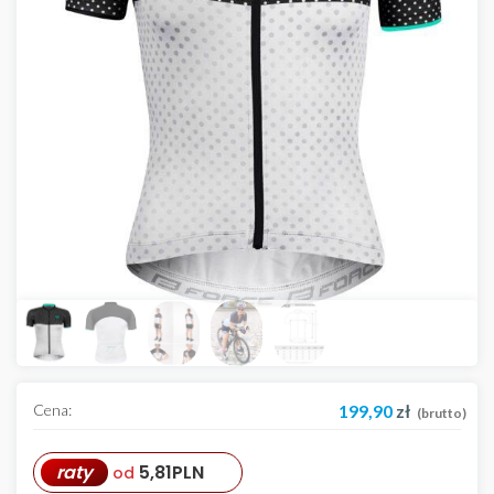
Cena:
199,90
zł
(brutto)
raty
5,81
PLN
od