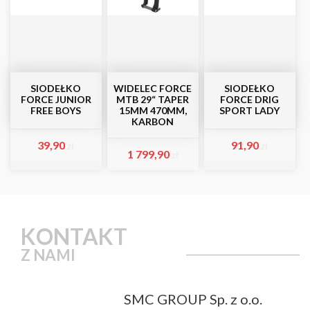
SIODEŁKO
WIDELEC FORCE
SIODEŁKO
FORCE JUNIOR
MTB 29“ TAPER
FORCE DRIG
FREE BOYS
15MM 470MM,
SPORT LADY
KARBON
39,90
91,90
zł
zł
1 799,90
zł
KONTAKT
Z NAMI
SMC GROUP Sp. z o.o.