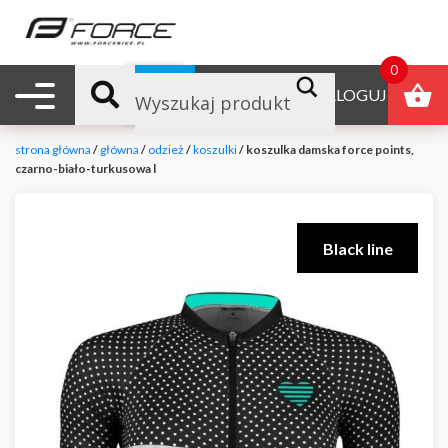
0
Nawigacja mobilna
B2B
ZALOGUJ
strona główna
/
główna
/
odzież
/
koszulki
/ koszulka damska force points,
czarno-biało-turkusowa l
Black line