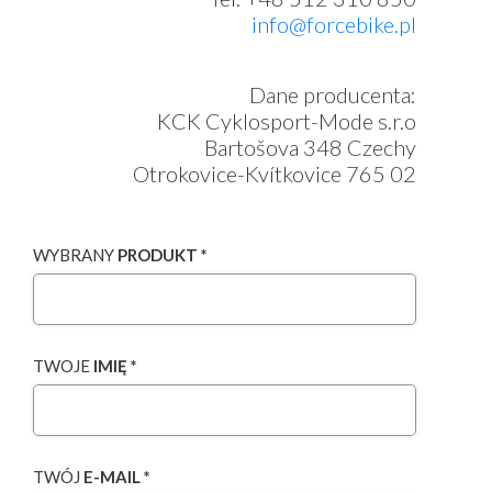
info@forcebike.pl
Dane producenta:
KCK Cyklosport-Mode s.r.o
Bartošova 348 Czechy
Otrokovice-Kvítkovice 765 02
WYBRANY
PRODUKT *
TWOJE
IMIĘ *
TWÓJ
E-MAIL *