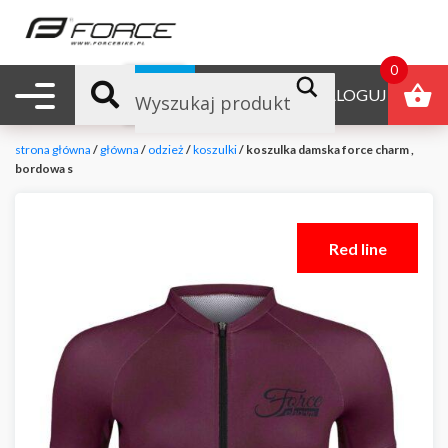
0
Nawigacja mobilna
B2B
ZALOGUJ
strona główna
/
główna
/
odzież
/
koszulki
/ koszulka damska force charm ,
bordowa s
Red line