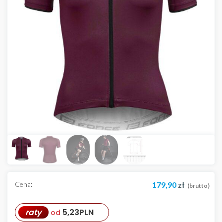
Cena:
179,90
zł
(brutto)
raty
5,23
PLN
od