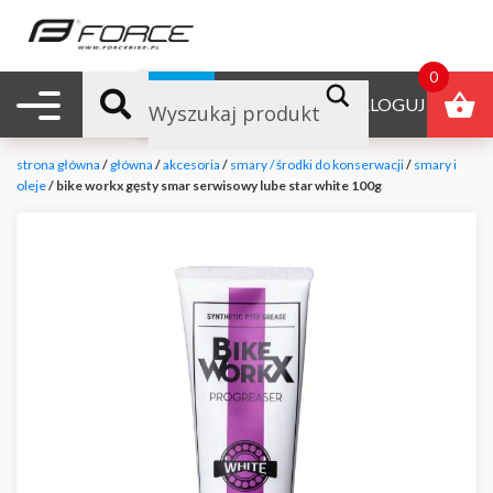
0
Nawigacja mobilna
B2B
ZALOGUJ
strona główna
/
główna
/
akcesoria
/
smary / środki do konserwacji
/
smary i
oleje
/ bike workx gęsty smar serwisowy lube star white 100g