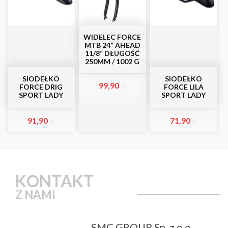
WIDELEC FORCE
MTB 24“ AHEAD
11/8“ DŁUGOŚĆ
250MM / 1002 G
SIODEŁKO
SIODEŁKO
99,90
zł
FORCE DRIG
FORCE LILA
SPORT LADY
SPORT LADY
91,90
71,90
zł
zł
KONTAKT
Z NAMI
SMC GROUP Sp. z o.o.