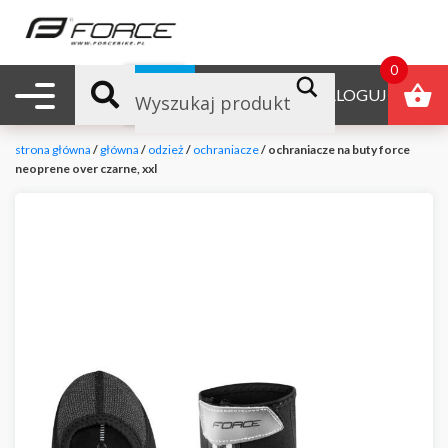
0
Nawigacja mobilna
B2B
ZALOGUJ
strona główna
/
główna
/
odzież
/
ochraniacze
/ ochraniacze na buty force
neoprene over czarne, xxl
null