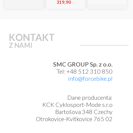
319,90
zł
KONTAKT
Z NAMI
SMC GROUP Sp. z o.o.
Tel: +48 512 310 850
info@forcebike.pl
Dane producenta:
KCK Cyklosport-Mode s.r.o
Bartošova 348 Czechy
Otrokovice-Kvítkovice 765 02