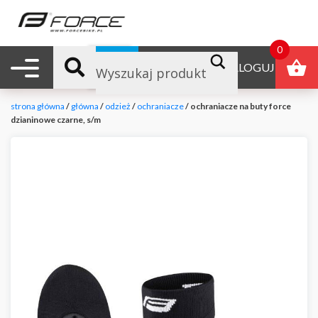
0
Nawigacja mobilna
B2B
ZALOGUJ
strona główna
/
główna
/
odzież
/
ochraniacze
/ ochraniacze na buty force
dzianinowe czarne, s/m
null