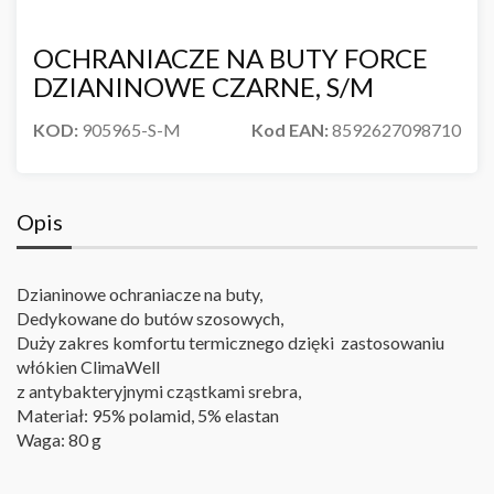
OCHRANIACZE NA BUTY FORCE
DZIANINOWE CZARNE, S/M
KOD:
905965-S-M
Kod EAN:
8592627098710
Opis
Dzianinowe ochraniacze na buty,
Dedykowane do butów szosowych,
Duży zakres komfortu termicznego dzięki zastosowaniu
włókien ClimaWell
z antybakteryjnymi cząstkami srebra,
Materiał: 95% polamid, 5% elastan
Waga: 80 g