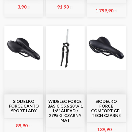
3,90
91,90
zł
zł
1 799,90
zł
SIODEŁKO
WIDELEC FORCE
SIODEŁKO
FORCE CANTO
BASIC C5.6 28“,V 1
FORCE
SPORT LADY
1/8“ AHEAD /
COMFORT GEL
2795 G, CZARNY
TECH CZARNE
MAT
89,90
zł
139,90
zł