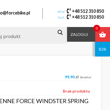
+48 512 310 850
detal
fo@forcebike.pl
+48 512 310 850
hurt
0
ZALOGUJ
B2B
99,90
zł
(brutto)
Brak produktu
IENNE FORCE WINDSTER SPRING