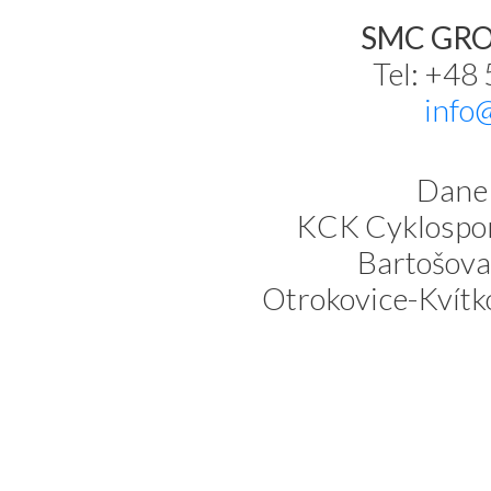
SMC GROU
Tel: +48
info
Dane 
KCK Cyklospor
Bartošova
Otrokovice-Kvítk