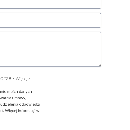
torze -
Więcej >
anie moich danych
zawarcia umowy,
 udzielenia odpowiedzi
i. Więcej informacji w