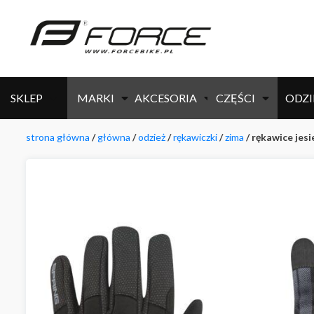
SKLEP
MARKI
AKCESORIA
CZĘŚCI
ODZI
strona główna
/
główna
/
odzież
/
rękawiczki
/
zima
/ rękawice jesi