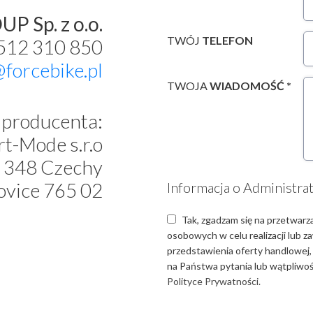
P Sp. z o.o.
TWÓJ
TELEFON
 512 310 850
@forcebike.pl
TWOJA
WIADOMOŚĆ *
producenta:
t-Mode s.r.o
 348 Czechy
ovice 765 02
Informacja o Administra
Tak, zgadzam się na przetwarz
osobowych w celu realizacji lub 
przedstawienia oferty handlowej,
na Państwa pytania lub wątpliwośc
Polityce Prywatności.