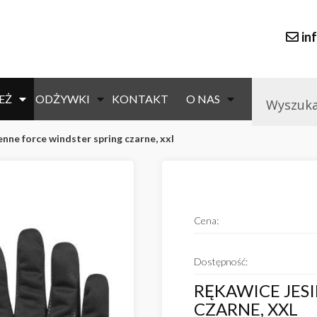
in
EŻ
ODŻYWKI
KONTAKT
O NAS
enne force windster spring czarne, xxl
null
Cena:
Dostępność:
RĘKAWICE JES
CZARNE, XXL