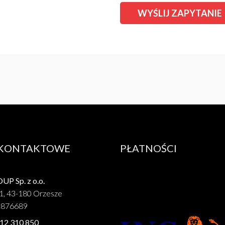
 KONTAKTOWE
PŁATNOŚCI
P Sp. z o.o.
1, 43-180 Orzesze
1876689
12 310 850