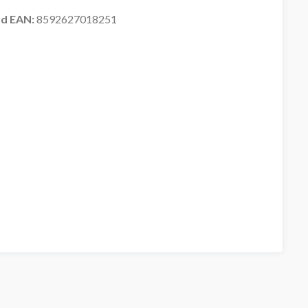
d EAN:
8592627018251