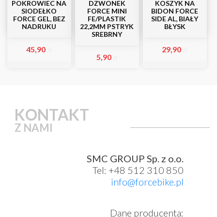
POKROWIEC NA
DZWONEK
KOSZYK NA
SIODEŁKO
FORCE MINI
BIDON FORCE
FORCE GEL, BEZ
FE/PLASTIK
SIDE AL, BIAŁY
NADRUKU
22,2MM PSTRYK
BŁYSK
SREBRNY
45,90
29,90
zł
zł
5,90
zł
KONTAKT
Z NAMI
SMC GROUP Sp. z o.o.
Tel: +48 512 310 850
info@forcebike.pl
Dane producenta: