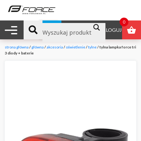
0
Nawigacja mobilna
B2B
ZALOGUJ
strona główna
/
główna
/
akcesoria
/
oświetlenie
/
tylne
/ tylna lampka force tri
3 diody + baterie
null