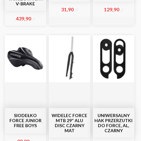
V-BRAKE
31,90
129,90
zł
zł
439,90
zł
SIODEŁKO
WIDELEC FORCE
UNIWERSALNY
FORCE JUNIOR
MTB 29“ ALU
HAK PRZERZUTKI
FREE BOYS
DISC CZARNY
DO FORCE, AL,
MAT
CZARNY