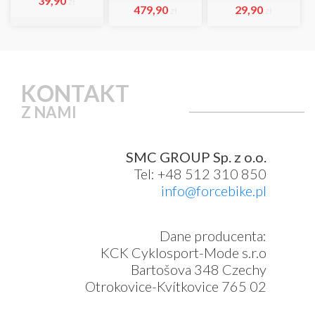
39,90
zł
479,90
29,90
zł
zł
KONTAKT
Z NAMI
SMC GROUP Sp. z o.o.
Tel: +48 512 310 850
info@forcebike.pl
Dane producenta:
KCK Cyklosport-Mode s.r.o
Bartošova 348 Czechy
Otrokovice-Kvítkovice 765 02