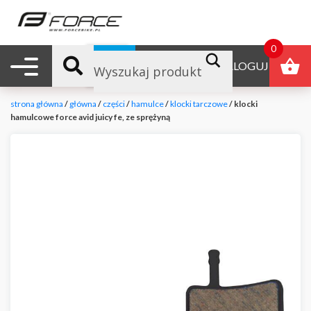
0
Nawigacja mobilna
B2B
ZALOGUJ
strona główna
/
główna
/
części
/
hamulce
/
klocki tarczowe
/ klocki
hamulcowe force avid juicy fe, ze sprężyną
null