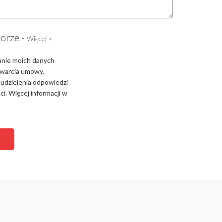
torze -
Więcej >
anie moich danych
zawarcia umowy,
 udzielenia odpowiedzi
i. Więcej informacji w