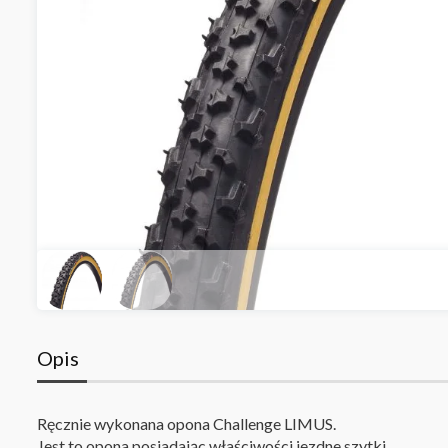
Opis
Ręcznie wykonana opona Challenge LIMUS.
Jest to opona posiadając właściwości jezdne szytki