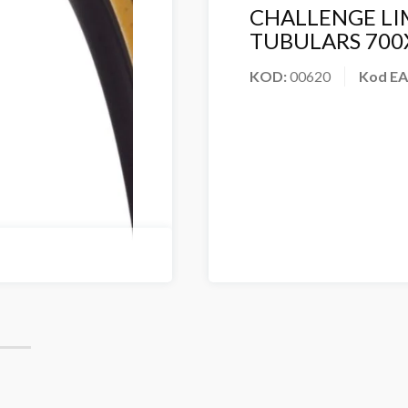
CHALLENGE L
TUBULARS 700
KOD:
00620
Kod E