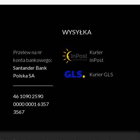
WYSYŁKA
Przelew na nr
Kurier
konta bankowego:
InPost
Santander Bank
Kurier GLS
Polska SA
46 1090 2590
0000 0001 6357
3567