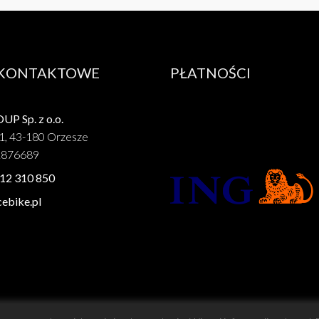
 KONTAKTOWE
PŁATNOŚCI
P Sp. z o.o.
1, 43-180 Orzesze
1876689
12 310 850
ebike.pl