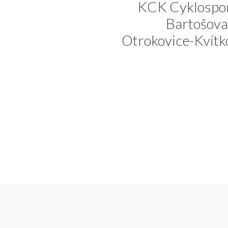
KCK Cyklospor
Bartošova
Otrokovice-Kvítk