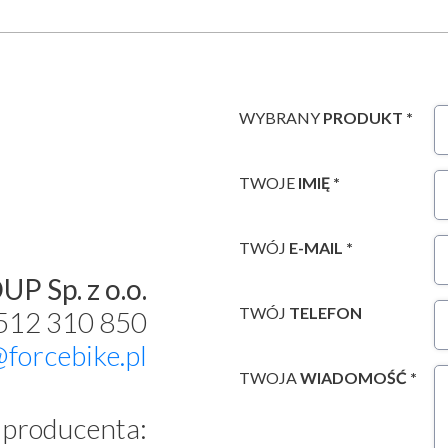
WYBRANY
PRODUKT *
TWOJE
IMIĘ *
TWÓJ
E-MAIL *
P Sp. z o.o.
TWÓJ
TELEFON
 512 310 850
@forcebike.pl
TWOJA
WIADOMOŚĆ *
producenta: