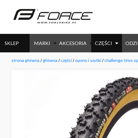
SKLEP
MARKI
AKCESORIA
CZĘŚCI
ODZI
strona główna
/
główna
/
części
/
opony i szytki
/
challenge tires o