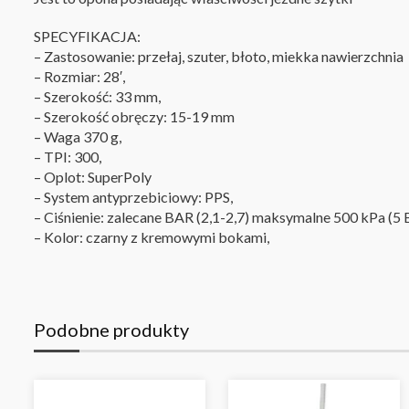
SPECYFIKACJA:
– Zastosowanie: przełaj, szuter, błoto, miekka nawierzchnia
– Rozmiar: 28′,
– Szerokość: 33 mm,
– Szerokość obręczy: 15-19 mm
– Waga 370 g,
– TPI: 300,
– Oplot: SuperPoly
– System antyprzebiciowy: PPS,
– Ciśnienie: zalecane BAR (2,1-2,7) maksymalne 500 kPa (5 
– Kolor: czarny z kremowymi bokami,
Podobne produkty