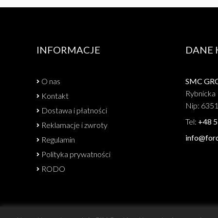
INFORMACJE
DANE
O nas
SMC GROU
Rybnicka 
Kontakt
Nip: 635
Dostawa i płatności
Tel:
+48 5
Reklamacje i zwroty
info@forc
Regulamin
Polityka prywatności
RODO