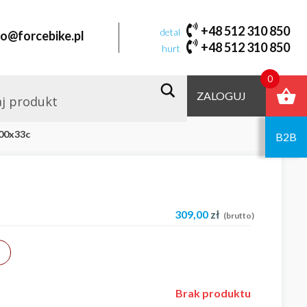
+48 512 310 850
detal
fo@forcebike.pl
+48 512 310 850
hurt
0
ZALOGUJ
700x33c
B2B
309,00
zł
(brutto)
Brak produktu