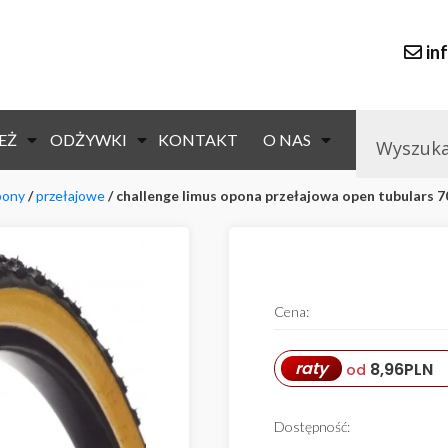
in
EŻ
ODŻYWKI
KONTAKT
O NAS
pony
/
przełajowe
/ challenge limus opona przełajowa open tubulars 
Cena:
raty
8,96
PLN
od
Dostępność: