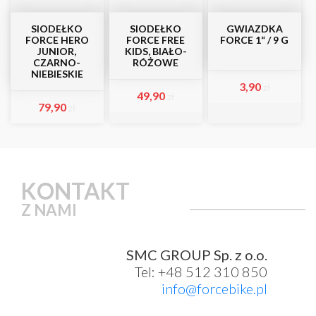
SIODEŁKO
SIODEŁKO
GWIAZDKA
FORCE HERO
FORCE FREE
FORCE 1“ / 9 G
JUNIOR,
KIDS, BIAŁO-
CZARNO-
RÓŻOWE
NIEBIESKIE
3,90
zł
49,90
zł
79,90
zł
KONTAKT
Z NAMI
SMC GROUP Sp. z o.o.
Tel: +48 512 310 850
info@forcebike.pl