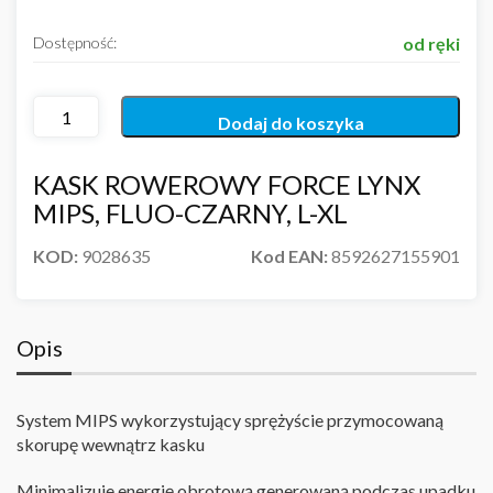
Dostępność:
od ręki
Dodaj do koszyka
KASK ROWEROWY FORCE LYNX
MIPS, FLUO-CZARNY, L-XL
KOD:
9028635
Kod EAN:
8592627155901
Opis
System MIPS wykorzystujący sprężyście przymocowaną
skorupę wewnątrz kasku
Minimalizuje energię obrotową generowaną podczas upadku