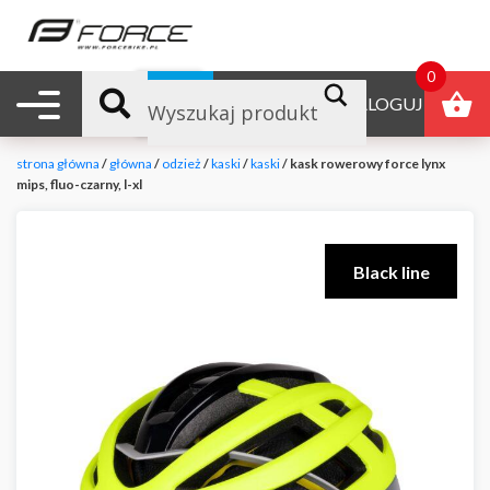
0
Nawigacja mobilna
B2B
ZALOGUJ
strona główna
/
główna
/
odzież
/
kaski
/
kaski
/ kask rowerowy force lynx
mips, fluo-czarny, l-xl
Black line