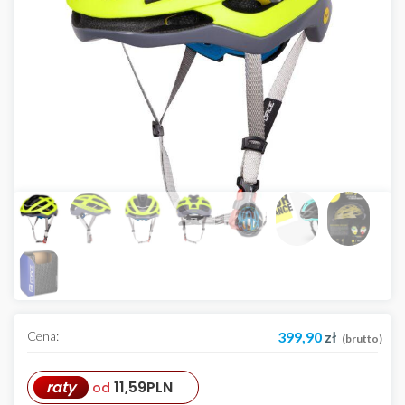
Cena:
399,90
zł
(brutto)
raty
11,59
PLN
od