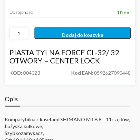
Dostępność:
10 dni
Dodaj do koszyka
PIASTA TYLNA FORCE CL-32/ 32
OTWORY – CENTER LOCK
KOD:
804323
Kod EAN:
8592627090448
Opis
Kompatybilna z kasetami SHIMANO MTB 8 – 11 rzędów,
Łożyska kulkowe,
Szybkozamykacz,
Oś: 10 x 140 x 135 mm,