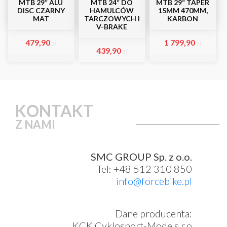
MTB 29“ ALU
MTB 24“ DO
MTB 29“ TAPER
DISC CZARNY
HAMULCÓW
15MM 470MM,
MAT
TARCZOWYCH I
KARBON
V-BRAKE
479,90
1 799,90
zł
zł
439,90
zł
KONTAKT
Z NAMI
SMC GROUP Sp. z o.o.
Tel: +48 512 310 850
info@forcebike.pl
Dane producenta:
KCK Cyklosport-Mode s.r.o