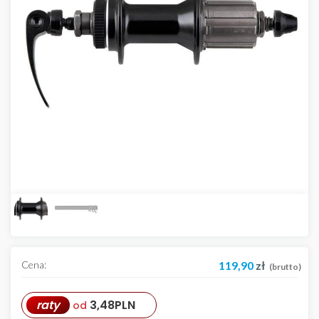
Cena:
119,90
zł
(brutto)
raty
3,48
PLN
od