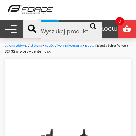
0
Nawigacja mobilna
B2B
ZALOGUJ
strona główna
/
główna
/
części
/
koła i akcesoria
/
piasty
/ piasta tylna force cl-
32/ 32 otwory – center lock
null