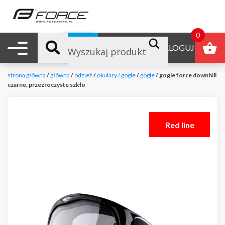
0
Nawigacja mobilna
B2B
ZALOGUJ
strona główna
/
główna
/
odzież
/
okulary / gogle
/
gogle
/ gogle force downhill
czarne, przezroczyste szkło
Red line