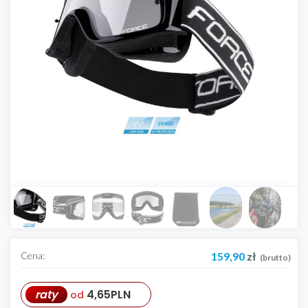
Cena:
159,90
zł
(brutto)
raty
4,65
PLN
od