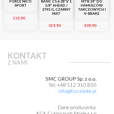
FORCE NICO
BASIC C5.6 28“,V 1
MTB 24“ DO
SPORT
1/8“ AHEAD /
HAMULCÓW
2795 G, CZARNY
TARCZOWYCH I
MAT
V-BRAKE
119,90
zł
319,90
439,90
zł
zł
KONTAKT
Z NAMI
SMC GROUP Sp. z o.o.
Tel: +48 512 310 850
info@forcebike.pl
Dane producenta:
KCK Cyklosport-Mode s.r.o