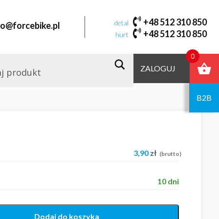
+48 512 310 850
detal
fo@forcebike.pl
+48 512 310 850
hurt
0
ZALOGUJ
B2B
3,90
zł
(brutto)
10 dni
Dodaj do koszyka