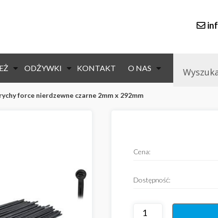
in
EŻ
ODŻYWKI
KONTAKT
O NAS
prychy force nierdzewne czarne 2mm x 292mm
null
Cena:
Dostępność: