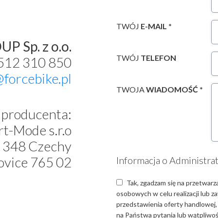
TWÓJ
E-MAIL *
P Sp. z o.o.
TWÓJ
TELEFON
 512 310 850
@forcebike.pl
TWOJA
WIADOMOŚĆ *
producenta:
t-Mode s.r.o
 348 Czechy
ovice 765 02
Informacja o Administra
Tak, zgadzam się na przetwarz
osobowych w celu realizacji lub 
przedstawienia oferty handlowej,
na Państwa pytania lub wątpliwośc