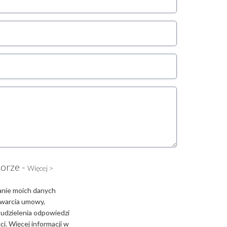
torze -
Więcej >
anie moich danych
zawarcia umowy,
 udzielenia odpowiedzi
i. Więcej informacji w