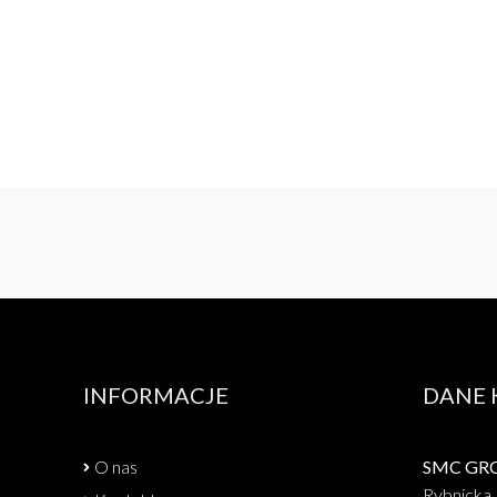
INFORMACJE
DANE
O nas
SMC GROU
Rybnicka 