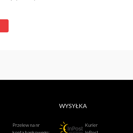
WYSYŁKA
Przelew na nr
Kurier
konta bankowego:
InPost