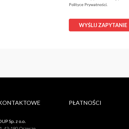
Polityce Prywatności.
 KONTAKTOWE
PŁATNOŚCI
P Sp. z o.o.
1, 43-180 Orzesze