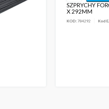
SZPRYCHY FO
X 292MM
KOD:
784292
Kod 