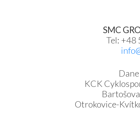
SMC GROU
Tel: +48
info
Dane 
KCK Cyklospor
Bartošova
Otrokovice-Kvítk