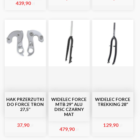
439,90
zł
HAK PRZERZUTKI
WIDELEC FORCE
WIDELEC FORCE
DO FORCE TRON
MTB 29“ ALU
TREKKING 28“
27,5‘‘
DISC CZARNY
MAT
37,90
129,90
zł
zł
479,90
zł