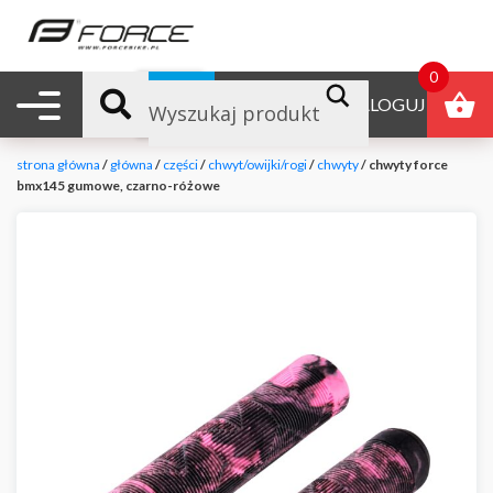
0
Nawigacja mobilna
B2B
ZALOGUJ
strona główna
/
główna
/
części
/
chwyt/owijki/rogi
/
chwyty
/ chwyty force
bmx145 gumowe, czarno-różowe