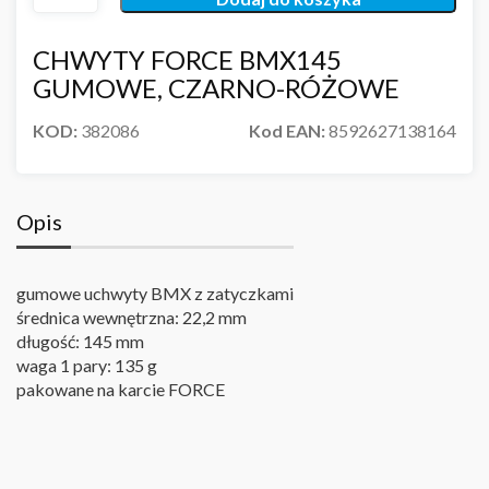
CHWYTY FORCE BMX145
GUMOWE, CZARNO-RÓŻOWE
KOD:
382086
Kod EAN:
8592627138164
Opis
gumowe uchwyty BMX z zatyczkami
średnica wewnętrzna: 22,2 mm
długość: 145 mm
waga 1 pary: 135 g
pakowane na karcie FORCE