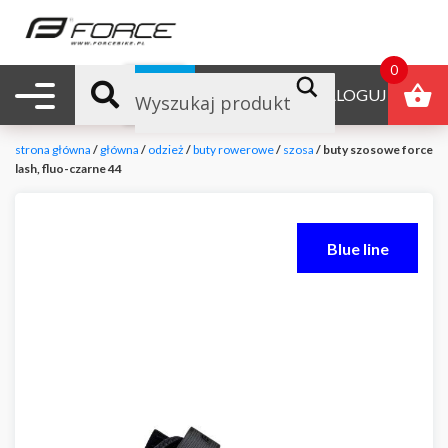
0
Nawigacja mobilna
B2B
ZALOGUJ
strona główna
/
główna
/
odzież
/
buty rowerowe
/
szosa
/ buty szosowe force
lash, fluo-czarne 44
Blue line