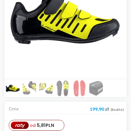
Cena:
199,90
zł
(brutto)
raty
5,81
PLN
od