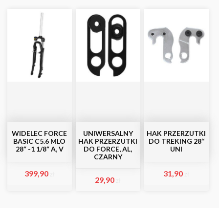
WIDELEC FORCE
UNIWERSALNY
HAK PRZERZUTKI
BASIC C5.6 MLO
HAK PRZERZUTKI
DO TREKING 28‘‘
28“ -1 1/8“ A, V
DO FORCE, AL,
UNI
CZARNY
399,90
31,90
zł
zł
29,90
zł