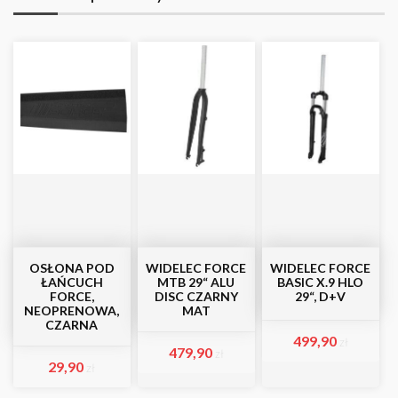
OSŁONA POD
WIDELEC FORCE
WIDELEC FORCE
ŁAŃCUCH
MTB 29“ ALU
BASIC X.9 HLO
FORCE,
DISC CZARNY
29“, D+V
NEOPRENOWA,
MAT
CZARNA
499,90
zł
479,90
zł
29,90
zł