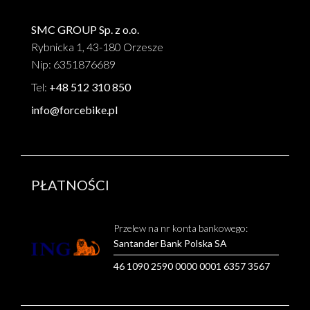
SMC GROUP Sp. z o.o.
Rybnicka 1, 43-180 Orzesze
Nip: 6351876689
Tel:
+48 512 310 850
info@forcebike.pl
PŁATNOŚCI
Przelew na nr konta bankowego:
Santander Bank Polska SA
46 1090 2590 0000 0001 6357 3567