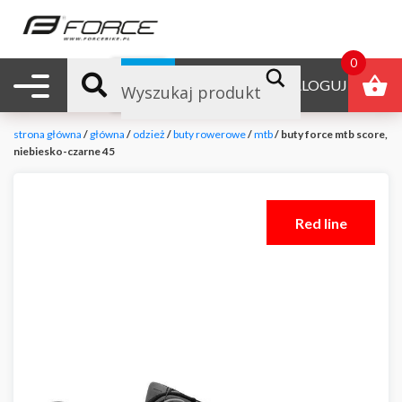
0
Nawigacja mobilna
B2B
ZALOGUJ
strona główna
/
główna
/
odzież
/
buty rowerowe
/
mtb
/ buty force mtb score,
niebiesko-czarne 45
Red line