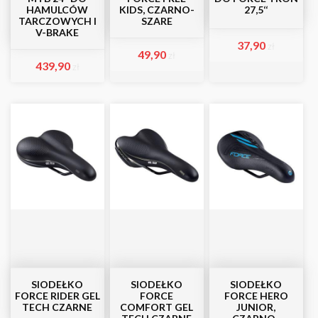
HAMULCÓW
KIDS, CZARNO-
27,5‘‘
TARCZOWYCH I
SZARE
V-BRAKE
37,90
zł
49,90
zł
439,90
zł
SIODEŁKO
SIODEŁKO
SIODEŁKO
FORCE RIDER GEL
FORCE
FORCE HERO
TECH CZARNE
COMFORT GEL
JUNIOR,