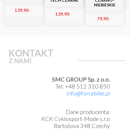
TECH CZARNE
CZARNO-
NIEBIESKIE
139,90
zł
139,90
zł
79,90
zł
KONTAKT
Z NAMI
SMC GROUP Sp. z o.o.
Tel: +48 512 310 850
info@forcebike.pl
Dane producenta:
KCK Cyklosport-Mode s.r.o
Bartošova 348 Czechy