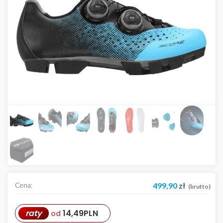
Cena:
499,90
zł
(brutto)
raty
14,49
PLN
od