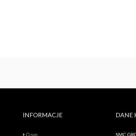
INFORMACJE
DANE
O nas
SMC GROU