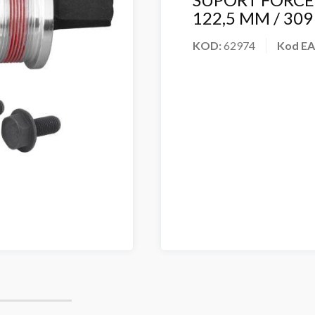
122,5 MM / 309
KOD:
62974
Kod E