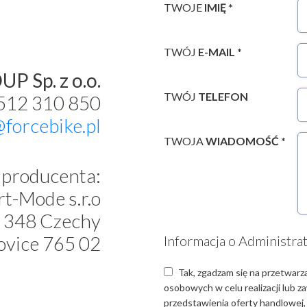
TWOJE
IMIĘ *
TWÓJ
E-MAIL *
P Sp. z o.o.
TWÓJ
TELEFON
 512 310 850
@forcebike.pl
TWOJA
WIADOMOŚĆ *
producenta:
t-Mode s.r.o
 348 Czechy
ovice 765 02
Informacja o Administra
Tak, zgadzam się na przetwarz
osobowych w celu realizacji lub 
przedstawienia oferty handlowej,