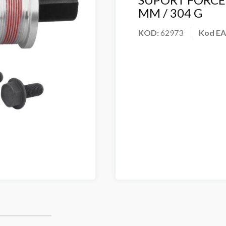
MM / 304 G
KOD:
62973
Kod E