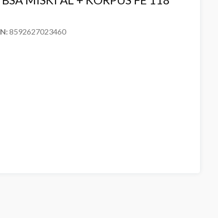
AN:
8592627023460