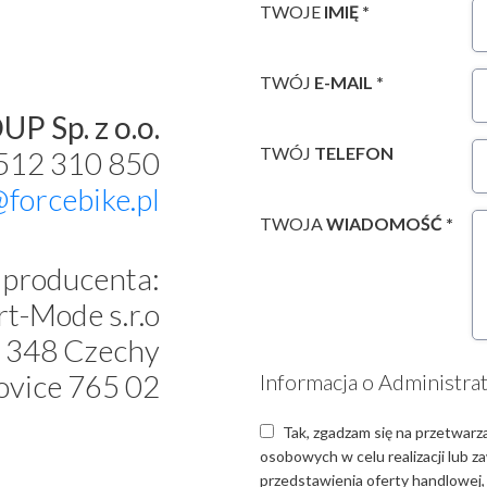
TWOJE
IMIĘ *
TWÓJ
E-MAIL *
P Sp. z o.o.
TWÓJ
TELEFON
 512 310 850
@forcebike.pl
TWOJA
WIADOMOŚĆ *
producenta:
t-Mode s.r.o
 348 Czechy
ovice 765 02
Informacja o Administra
Tak, zgadzam się na przetwarz
osobowych w celu realizacji lub 
przedstawienia oferty handlowej,