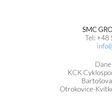
SMC GROU
Tel: +48
info
Dane 
KCK Cyklospor
Bartošova
Otrokovice-Kvítk