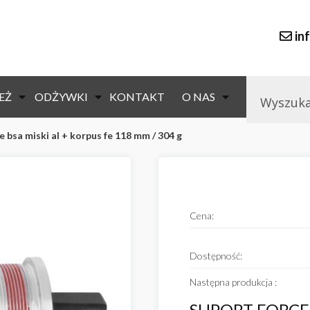
in
EŻ
ODŻYWKI
KONTAKT
O NAS
e bsa miski al + korpus fe 118 mm / 304 g
null
Cena:
Dostępność:
Następna produkcja :
SUPORT FORCE 