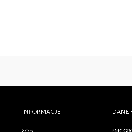
INFORMACJE
DANE
O nas
SMC GROU