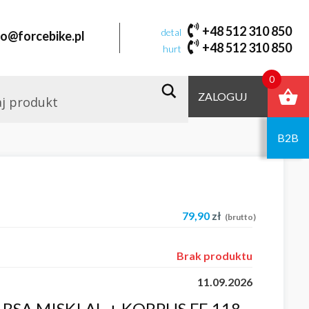
+48 512 310 850
detal
fo@forcebike.pl
+48 512 310 850
hurt
0
ZALOGUJ
B2B
79,90
zł
(brutto)
Brak produktu
11.09.2026
BSA MISKI AL + KORPUS FE 118