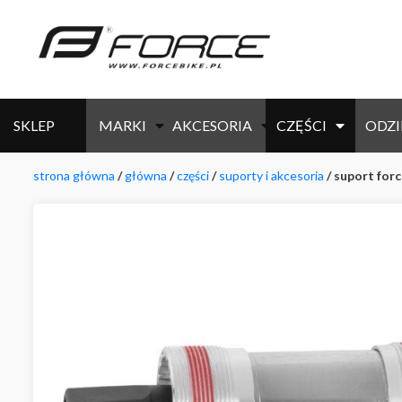
SKLEP
MARKI
AKCESORIA
CZĘŚCI
ODZI
strona główna
/
główna
/
części
/
suporty i akcesoria
/ suport forc