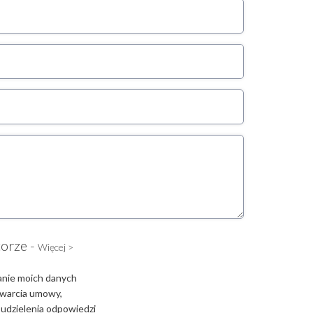
torze -
Więcej >
anie moich danych
zawarcia umowy,
 udzielenia odpowiedzi