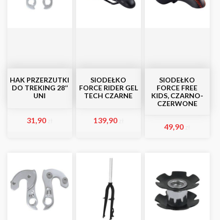
HAK PRZERZUTKI
SIODEŁKO
SIODEŁKO
DO TREKING 28‘‘
FORCE RIDER GEL
FORCE FREE
UNI
TECH CZARNE
KIDS, CZARNO-
CZERWONE
31,90
139,90
zł
zł
49,90
zł