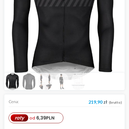
Cena:
219,90
zł
(brutto)
raty
6,39
PLN
od