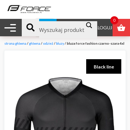
0
Nawigacja mobilna
B2B
ZALOGUJ
strona główna
/
główna
/
odzież
/
bluzy
/ bluza force fashion czarno-szara 4xl
Black line