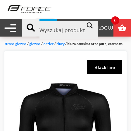
0
Nawigacja mobilna
B2B
ZALOGUJ
strona główna
/
główna
/
odzież
/
bluzy
/ bluza damska force pure, czarna xs
Black line