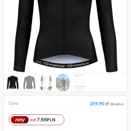
Cena:
259,90
zł
(brutto)
raty
7,56
PLN
od