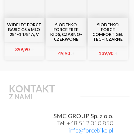
WIDELEC FORCE
SIODEŁKO
SIODEŁKO
BASIC C5.6 MLO
FORCE FREE
FORCE
28“ -1 1/8“ A, V
KIDS, CZARNO-
COMFORT GEL
CZERWONE
TECH CZARNE
399,90
zł
49,90
139,90
zł
zł
KONTAKT
Z NAMI
SMC GROUP Sp. z o.o.
Tel: +48 512 310 850
info@forcebike.pl